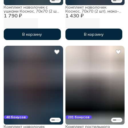
Комплект наволочек с
Комплект наволочек
ушками Космос, 70х70 (2 шт),
Космос, 70х70 (2 шт), мако-
1 790 ₽
1 430 ₽
мако-сатин
сатин
В корзину
В корзину
40 бонусов
201 бонусов
Комплект наволочек
Комплект постельного