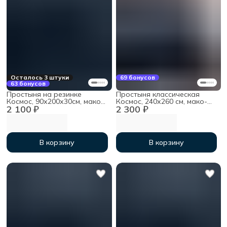
Осталось 3 штуки
69 бонусов
63 бонусов
Простыня на резинке
Простыня классическая
Космос, 90х200х30см, мако-
Космос, 240х260 см, мако-
2 100 ₽
2 300 ₽
сатин
сатин
В корзину
В корзину