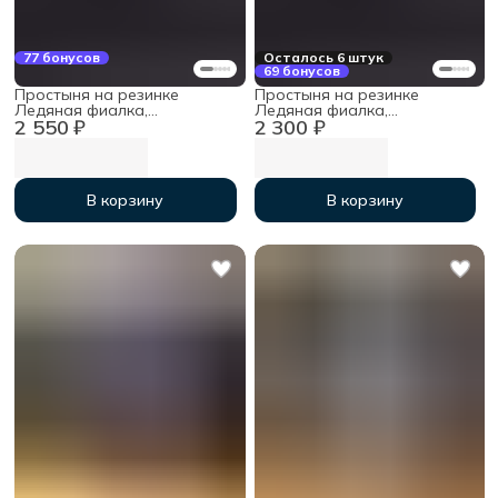
77 бонусов
Осталось 6 штук
69 бонусов
Простыня на резинке
Простыня на резинке
Ледяная фиалка,
Ледяная фиалка,
2 550 ₽
2 300 ₽
160х200х30см, мако-сатин
140х200х30см, мако-сатин
В корзину
В корзину