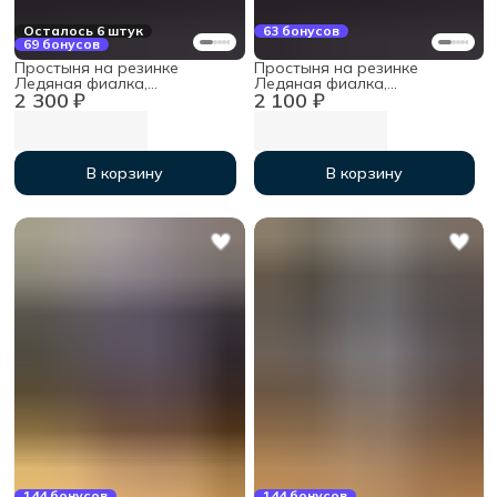
Осталось 6 штук
63 бонусов
69 бонусов
Простыня на резинке
Простыня на резинке
Ледяная фиалка,
Ледяная фиалка,
2 300 ₽
2 100 ₽
140х200х30см, мако-сатин
120х200х30 см, мако-сатин
В корзину
В корзину
144 бонусов
144 бонусов