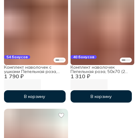
54 бонусов
40 бонусов
Комплект наволочек с
Комплект наволочек
ушками Пепельная роза,
Пепельная роза, 50х70 (2
1 790 ₽
1 310 ₽
70х70 (2 шт), мако-сатин
шт), мако-сатин
В корзину
В корзину