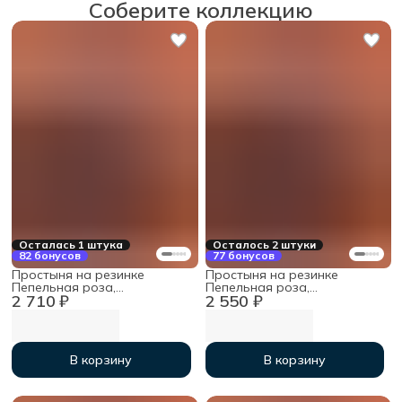
Соберите коллекцию
Осталась 1 штука
Осталось 2 штуки
82 бонусов
77 бонусов
Простыня на резинке
Простыня на резинке
Пепельная роза,
Пепельная роза,
2 710 ₽
2 550 ₽
180х200х30см, мако-сатин
160х200х30см, мако-сатин
В корзину
В корзину