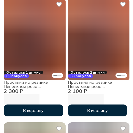
Осталась 1 штука
Осталось 2 штуки
69 бонусов
63 бонусов
Простыня на резинке
Простыня на резинке
Пепельная роза,
Пепельная роза,
2 300 ₽
2 100 ₽
140х200х30см, мако-сатин
120х200х30 см, мако-сатин
В корзину
В корзину