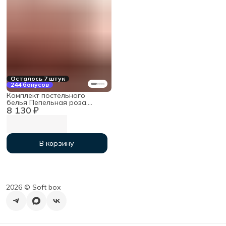
Осталось 7 штук
244 бонусов
Комплект постельного
белья Пепельная роза,
8 130 ₽
Семейный, мако-сатин
В корзину
2026 ©︎ Soft box