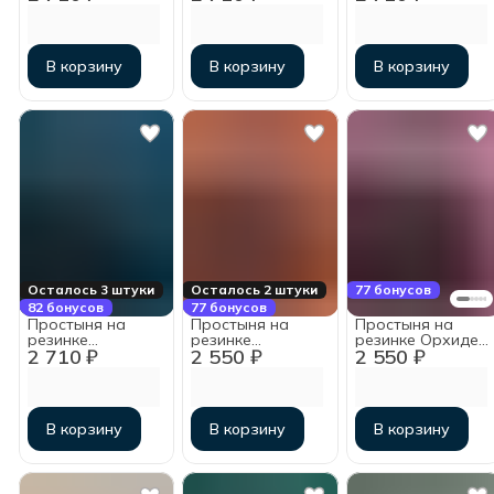
мако-сатин
букет,
мако-сатин
180х200х30см,
мако-сатин
В корзину
В корзину
В корзину
Осталось 3 штуки
Осталось 2 штуки
77 бонусов
82 бонусов
77 бонусов
Простыня на
Простыня на
Простыня на
резинке
резинке
резинке Орхидея,
2 710 ₽
2 550 ₽
2 550 ₽
Дельфиниум,
Пепельная роза,
160х200х30см,
180х200х30см,
160х200х30см,
мако-сатин
мако-сатин
мако-сатин
В корзину
В корзину
В корзину