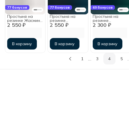
77 бонусов
77 бонусов
69 бонусов
Простыня на
Простыня на
Простыня на
резинке Жасмин,
резинке
резинке
2 550 ₽
2 550 ₽
2 300 ₽
160х200х30см,
Дельфиниум,
Затененная ель,
мако-сатин
160х200х30см,
140х200х30см,
мако-сатин
мако-сатин
В корзину
В корзину
В корзину
…
1
3
4
5