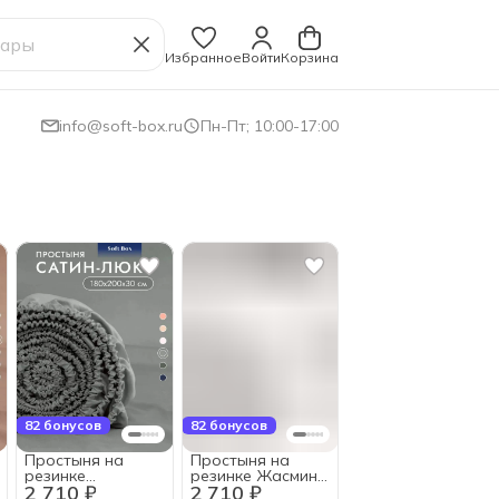
Избранное
Войти
Корзина
info@soft-box.ru
Пн-Пт; 10:00-17:00
82 бонусов
82 бонусов
Простыня на
Простыня на
резинке
резинке Жасмин,
2 710 ₽
2 710 ₽
Лазурный берег,
180х200х30см,