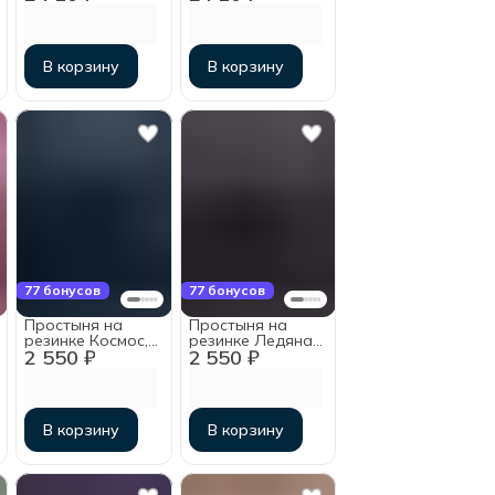
180х200х30см,
мако-сатин
мако-сатин
В корзину
В корзину
77 бонусов
77 бонусов
Простыня на
Простыня на
резинке Космос,
резинке Ледяная
2 550 ₽
2 550 ₽
160х200х30см,
фиалка,
мако-сатин
160х200х30см,
мако-сатин
В корзину
В корзину