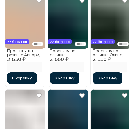
77 бонусов
77 бонусов
77 бонусов
Простыня на
Простыня на
Простыня на
резинке Айвори,
резинке
резинке Олива,
2 550 ₽
2 550 ₽
2 550 ₽
160х200х30см,
Затененная ель,
160х200х30см,
мако-сатин
160х200х30см,
мако-сатин
мако-сатин
В корзину
В корзину
В корзину