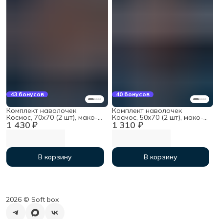
43 бонусов
40 бонусов
Комплект наволочек
Комплект наволочек
Космос, 70х70 (2 шт), мако-
Космос, 50х70 (2 шт), мако-
1 430 ₽
1 310 ₽
сатин
сатин
В корзину
В корзину
2026 ©︎ Soft box