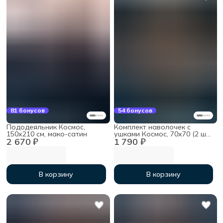
81 бонусов
54 бонусов
Пододеяльник Космос,
Комплект наволочек с
150х210 см, мако-сатин
ушками Космос, 70х70 (2 шт),
2 670 ₽
1 790 ₽
мако-сатин
В корзину
В корзину