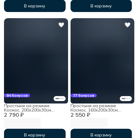
В корзину
В корзину
84 бонусов
77 бонусов
Простыня на резинке
Простыня на резинке
Космос, 200х200х30см,
Космос, 160х200х30см,
2 790 ₽
2 550 ₽
мако-сатин
мако-сатин
В корзину
В корзину