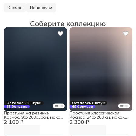
Космос
Наволочки
Соберите коллекцию
Осталось 3 штуки
Осталось 8 штук
63 бонусов
69 бонусов
Простыня на резинке
Простыня классическая
Космос, 90х200х30см, мако-
Космос, 240х260 см, мако-
2 100 ₽
2 300 ₽
сатин
сатин