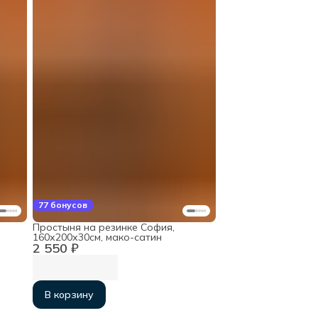
77 бонусов
Простыня на резинке София,
160х200х30см, мако-сатин
2 550 ₽
В корзину