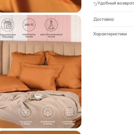
Удобный возврат
Доставка
Характеристики
Артикул
Дизайн
Размер
Наволочки
Бренд
Категория
Состав
Коллекция
Код
Внешний код
Внешний код проду