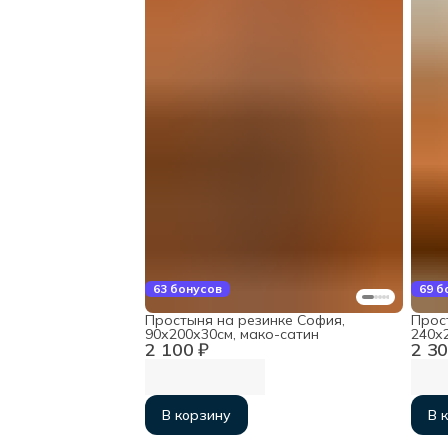
63 бонусов
69 б
Простыня на резинке София,
Прос
90х200х30см, мако-сатин
240х2
2 100 ₽
2 30
В корзину
В 