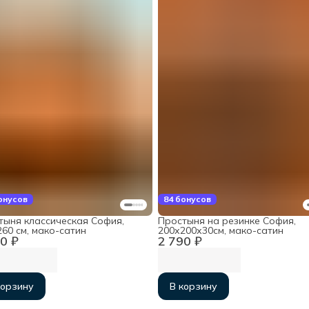
онусов
84 бонусов
тыня классическая София,
Простыня на резинке София,
60 см, мако-сатин
200х200х30см, мако-сатин
0 ₽
2 790 ₽
корзину
В корзину