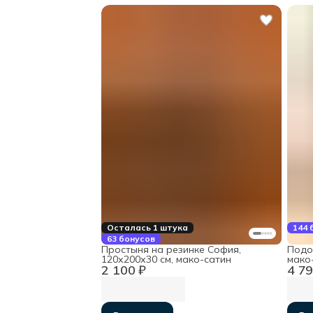
Осталась 1 штука
144 
63 бонусов
Простыня на резинке София,
Подо
120х200х30 см, мако-сатин
мако
2 100 ₽
4 79