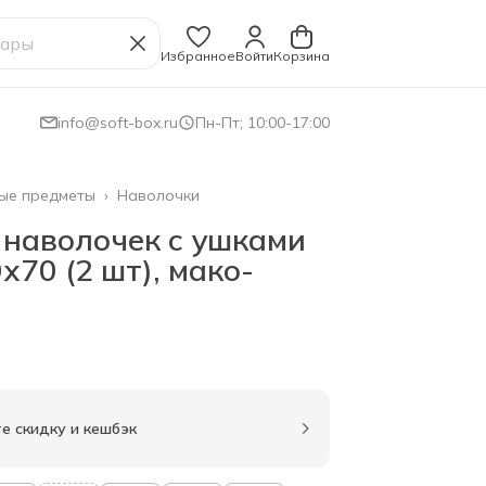
Избранное
Войти
Корзина
info@soft-box.ru
Пн-Пт; 10:00-17:00
ые предметы
›
Наволочки
 наволочек с ушками
х70 (2 шт), мако-
е скидку и кешбэк