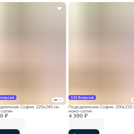
бонусов
132 бонусов
деяльник София, 220х240 см,
Пододеяльник София, 200х220 
-сатин
мако-сатин
0 ₽
4 390 ₽