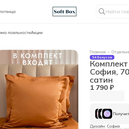
лотенца
мма лояльности
Акции
Главная
›
Отдельн
54 бонусов
Комплект
София, 70
сатин
1 790 ₽
Получит
Дизайн: София