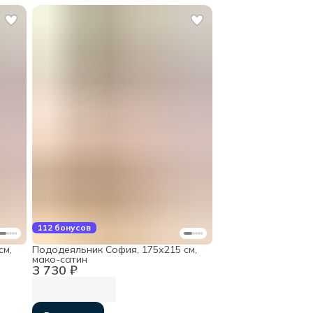
112 бонусов
см,
Пододеяльник София, 175х215 см,
мако-сатин
3 730 ₽